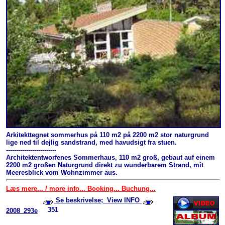
Arkitekttegnet sommerhus på 110 m2 på 2200 m2 stor naturgrund
lige ned til dejlig sandstrand, med havudsigt fra stuen.
-------------------------
Architektentworfenes Sommerhaus, 110 m2 groß, gebaut auf einem
2200 m2 großen Naturgrund direkt zu wunderbarem Strand, mit
Meeresblick vom Wohnzimmer aus.
Læs mere... / more info... Booking... Buchung...
Se beskrivelse; View INFO
351
2008_293e