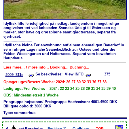
Idyllisk lille ferielejlighed på nedlagt landejendom i meget rolige
omgivelser tæt ved købstaden Svaneke.Udsigt til Østersøen og
marker, stor have og græsplæne samt gårdterrasse, separat fra
ejerhuset.
-------------------------
Idyllische kleine Ferienwohnung auf einem ehemaligen Bauerhof in
sehr ruhiger Lage nahe Svaneke.Blick zur Ostsee und über die
Felder. Wiesengarten und Hofterrasse. Separat vom bewohnten
Haupthaus
Læs mere... / more info... Booking... Buchung...
Se beskrivelse; View INFO
375
2009_311e
Optaget uge:/Besetzt Woche: 2024: 26 27 30 32 33 36 37 38
Ledig uge:/Frei Woche: 2024: 22 23 24 25 28 29 31 34 35 39 40
OBS: Mindestmietzeit 1 Woche.
Prisgruppe højsæson/ Preisgruppe Hochsaison: 4001-4500 DKK
Billigste ophold: 3000 DKK
Type: sommerhus
4
ost-Bornholm
Bækken 11
Gudhjem
TOP-