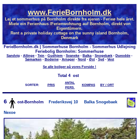
www.FerieBornholm.dk
Lej et sommerhus på Bornholm direkte fra ejeren - Ferieø hele året.
Miete ein Ferienhaus /Ferienwohnung auf Bornholm, direkt von
Eigentümern.
Rent a private holiday cottage on the sunny island Bornholm,
Denmark
FerieBornholm.dk | Sommerhuse Bornholm - Sommerhus Udlejning
Feriebolig Bornholm: Sommerhuse
Sandvig
-
Allinge
-
Tejn
-
Gudhjem
-
Svaneke
-
Balka
-
Snogebæk
-
Dueodde
-
Sømarken
-
Boderne
-
Arnager
-
Nord
-
Øst
-
Syd
-
Vest
Se alle boliger på vores Forside !
Total
4 ost
ANTAL
SORTER:
PRIS
KOMPAS
BY / ORT
PERS.
6
ost-Bornholm
Frederiksvej 10
Balka Snogebaek
Nexoe