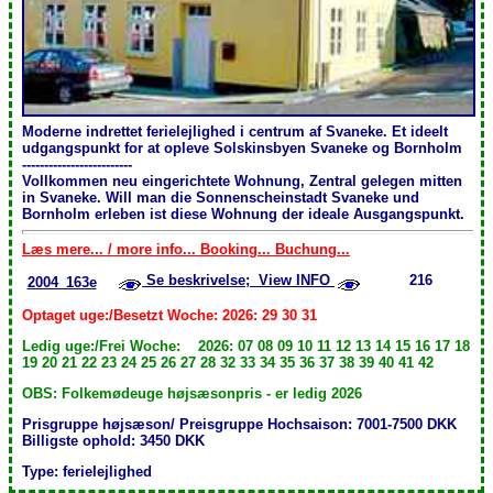
Moderne indrettet ferielejlighed i centrum af Svaneke. Et ideelt
udgangspunkt for at opleve Solskinsbyen Svaneke og Bornholm
-------------------------
Vollkommen neu eingerichtete Wohnung, Zentral gelegen mitten
in Svaneke. Will man die Sonnenscheinstadt Svaneke und
Bornholm erleben ist diese Wohnung der ideale Ausgangspunkt.
Læs mere... / more info... Booking... Buchung...
Se beskrivelse; View INFO
216
2004_163e
Optaget uge:/Besetzt Woche: 2026: 29 30 31
Ledig uge:/Frei Woche: 2026: 07 08 09 10 11 12 13 14 15 16 17 18
19 20 21 22 23 24 25 26 27 28 32 33 34 35 36 37 38 39 40 41 42
OBS: Folkemødeuge højsæsonpris - er ledig 2026
Prisgruppe højsæson/ Preisgruppe Hochsaison: 7001-7500 DKK
Billigste ophold: 3450 DKK
Type: ferielejlighed