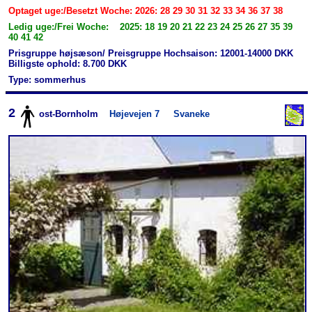
Optaget uge:/Besetzt Woche: 2026: 28 29 30 31 32 33 34 36 37 38
Ledig uge:/Frei Woche: 2025: 18 19 20 21 22 23 24 25 26 27 35 39
40 41 42
Prisgruppe højsæson/ Preisgruppe Hochsaison: 12001-14000 DKK
Billigste ophold: 8.700 DKK
Type: sommerhus
2
ost-Bornholm
Højevejen 7
Svaneke