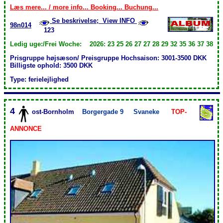
Læs mere... / more info... Booking... Buchung...
Se beskrivelse; View INFO
98n014
123
Ledig uge:/Frei Woche: 2026: 23 25 26 27 27 28 29 32 35 36 37 38
Prisgruppe højsæson/ Preisgruppe Hochsaison: 3001-3500 DKK
Billigste ophold: 3500 DKK
Type: ferielejlighed
4
ost-Bornholm
Borgergade 9
Svaneke
TOP-
ANNONCE