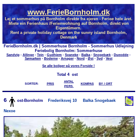
www.FerieBornholm.dk
Lej et sommerhus på Bornholm direkte fra ejeren - Ferieø hele året.
Miete ein Ferienhaus /Ferienwohnung auf Bornholm, direkt von
Eigentümern.
Rent a private holiday cottage on the sunny island Bornholm,
Denmark
FerieBornholm.dk | Sommerhuse Bornholm - Sommerhus Udlejning
Feriebolig Bornholm: Sommerhuse
Sandvig
-
Allinge
-
Tejn
-
Gudhjem
-
Svaneke
-
Balka
-
Snogebæk
-
Dueodde
-
Sømarken
-
Boderne
-
Arnager
-
Nord
-
Øst
-
Syd
-
Vest
Se alle boliger på vores Forside !
Total
4 ost
ANTAL
SORTER:
PRIS
KOMPAS
BY / ORT
PERS.
6
ost-Bornholm
Frederiksvej 10
Balka Snogebaek
Nexoe