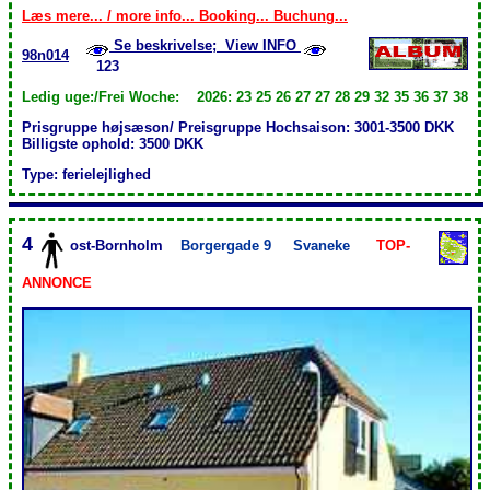
Læs mere... / more info... Booking... Buchung...
Se beskrivelse; View INFO
98n014
123
Ledig uge:/Frei Woche: 2026: 23 25 26 27 27 28 29 32 35 36 37 38
Prisgruppe højsæson/ Preisgruppe Hochsaison: 3001-3500 DKK
Billigste ophold: 3500 DKK
Type: ferielejlighed
4
ost-Bornholm
Borgergade 9
Svaneke
TOP-
ANNONCE