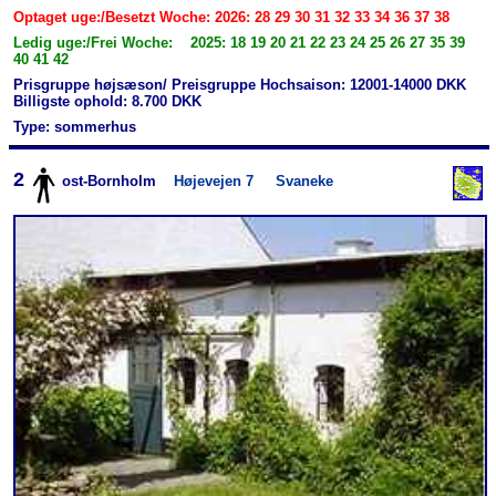
Optaget uge:/Besetzt Woche: 2026: 28 29 30 31 32 33 34 36 37 38
Ledig uge:/Frei Woche: 2025: 18 19 20 21 22 23 24 25 26 27 35 39
40 41 42
Prisgruppe højsæson/ Preisgruppe Hochsaison: 12001-14000 DKK
Billigste ophold: 8.700 DKK
Type: sommerhus
2
ost-Bornholm
Højevejen 7
Svaneke