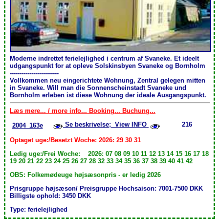
Moderne indrettet ferielejlighed i centrum af Svaneke. Et ideelt
udgangspunkt for at opleve Solskinsbyen Svaneke og Bornholm
-------------------------
Vollkommen neu eingerichtete Wohnung, Zentral gelegen mitten
in Svaneke. Will man die Sonnenscheinstadt Svaneke und
Bornholm erleben ist diese Wohnung der ideale Ausgangspunkt.
Læs mere... / more info... Booking... Buchung...
Se beskrivelse; View INFO
216
2004_163e
Optaget uge:/Besetzt Woche: 2026: 29 30 31
Ledig uge:/Frei Woche: 2026: 07 08 09 10 11 12 13 14 15 16 17 18
19 20 21 22 23 24 25 26 27 28 32 33 34 35 36 37 38 39 40 41 42
OBS: Folkemødeuge højsæsonpris - er ledig 2026
Prisgruppe højsæson/ Preisgruppe Hochsaison: 7001-7500 DKK
Billigste ophold: 3450 DKK
Type: ferielejlighed