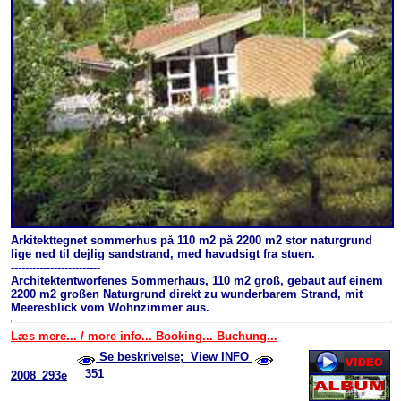
Arkitekttegnet sommerhus på 110 m2 på 2200 m2 stor naturgrund
lige ned til dejlig sandstrand, med havudsigt fra stuen.
-------------------------
Architektentworfenes Sommerhaus, 110 m2 groß, gebaut auf einem
2200 m2 großen Naturgrund direkt zu wunderbarem Strand, mit
Meeresblick vom Wohnzimmer aus.
Læs mere... / more info... Booking... Buchung...
Se beskrivelse; View INFO
351
2008_293e