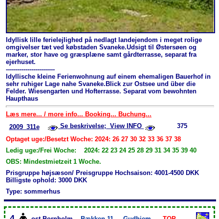
Idyllisk lille ferielejlighed på nedlagt landejendom i meget rolige
omgivelser tæt ved købstaden Svaneke.Udsigt til Østersøen og
marker, stor have og græsplæne samt gårdterrasse, separat fra
ejerhuset.
-------------------------
Idyllische kleine Ferienwohnung auf einem ehemaligen Bauerhof in
sehr ruhiger Lage nahe Svaneke.Blick zur Ostsee und über die
Felder. Wiesengarten und Hofterrasse. Separat vom bewohnten
Haupthaus
Læs mere... / more info... Booking... Buchung...
Se beskrivelse; View INFO
375
2009_311e
Optaget uge:/Besetzt Woche: 2024: 26 27 30 32 33 36 37 38
Ledig uge:/Frei Woche: 2024: 22 23 24 25 28 29 31 34 35 39 40
OBS: Mindestmietzeit 1 Woche.
Prisgruppe højsæson/ Preisgruppe Hochsaison: 4001-4500 DKK
Billigste ophold: 3000 DKK
Type: sommerhus
4
ost-Bornholm
Bækken 11
Gudhjem
TOP-