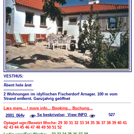
VESTHUS:
-------------------------
Åbent hele året
-------------------------
2 Wohnungen im idyllischen Fischerdorf Arnager. 100 m vom
Strand entfernt. Ganzjahrig geöffnet
Læs mere... / more info... Booking... Buchung...
Se beskrivelse; View INFO
527
2001_064v
Optaget uge:/Besetzt Woche: 29 30 31 32 33 34 35 36 37 38 39 40 41
42 43 44 45 46 47 48 49 50 51 52