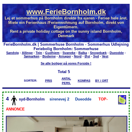
www.FerieBornholm.dk
Lej et sommerhus på Bornholm direkte fra ejeren - Ferieø hele året.
Miete ein Ferienhaus /Ferienwohnung auf Bornholm, direkt von
Eigentümern.
Rent a private holiday cottage on the sunny island Bornholm,
Denmark
FerieBornholm.dk | Sommerhuse Bornholm - Sommerhus Udlejning
Feriebolig Bornholm: Sommerhuse
Sandvig
-
Allinge
-
Tejn
-
Gudhjem
-
Svaneke
-
Balka
-
Snogebæk
-
Dueodde
-
Sømarken
-
Boderne
-
Arnager
-
Nord
-
Øst
-
Syd
-
Vest
Se alle boliger på vores Forside !
Total
5
ANTAL
SORTER:
PRIS
KOMPAS
BY / ORT
PERS.
4
syd-Bornholm
sirenevej 2
Dueodde
TOP-
ANNONCE