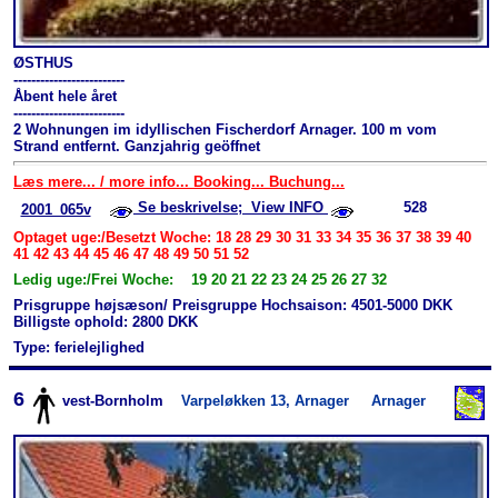
ØSTHUS
-------------------------
Åbent hele året
-------------------------
2 Wohnungen im idyllischen Fischerdorf Arnager. 100 m vom
Strand entfernt. Ganzjahrig geöffnet
Læs mere... / more info... Booking... Buchung...
Se beskrivelse; View INFO
528
2001_065v
Optaget uge:/Besetzt Woche: 18 28 29 30 31 33 34 35 36 37 38 39 40
41 42 43 44 45 46 47 48 49 50 51 52
Ledig uge:/Frei Woche: 19 20 21 22 23 24 25 26 27 32
Prisgruppe højsæson/ Preisgruppe Hochsaison: 4501-5000 DKK
Billigste ophold: 2800 DKK
Type: ferielejlighed
6
vest-Bornholm
Varpeløkken 13, Arnager
Arnager