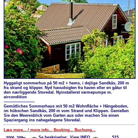
Hyggeligt sommerhus på 50 m2 + hems, i dejlige Sandkås, 200 m
fra strand og klipper. Nyd havudsigten fra haven eller en gåtur til
den nærliggende Storedal. Nyinstalleret varmepumpe m.
aircondition
-------------------------
Gemütliches Sommerhaus mit 50 m2 Wohnfläche + Hängeboden,
im hübschen Sandkås, 200 m vom Strand und Klippen. Genießen
Sie den Meeresblick vom Garten aus oder machen Sie einen
Spaziergang ins nahegelegene Storedal.
Læs mere... / more info... Booking... Buchung...
Se beskrivelse; View INFO
515
2006_209n