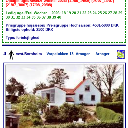
Optaget uge:/Besetzt Woche: 2026: (11/06_14/06) (08/07_13/07)
(21/07_30/07) (17/08_20/08)
Ledig uge:/Frei Woche: 2026: 18 19 20 21 22 23 24 25 26 27 28 29
30 31 32 33 34 35 36 37 38 39 40
Prisgruppe højsæson/ Preisgruppe Hochsaison: 4501-5000 DKK
Billigste ophold: 2500 DKK
Type: ferielejlighed
4
vest-Bornholm
Varpeløkken 13, Arnager
Arnager