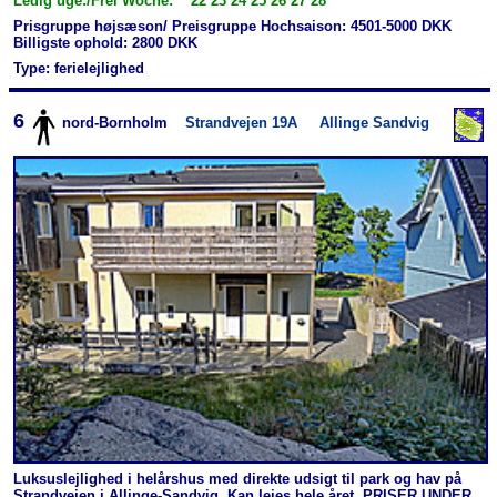
Ledig uge:/Frei Woche: 22 23 24 25 26 27 28
Prisgruppe højsæson/ Preisgruppe Hochsaison: 4501-5000 DKK
Billigste ophold: 2800 DKK
Type: ferielejlighed
6
nord-Bornholm
Strandvejen 19A
Allinge Sandvig
Luksuslejlighed i helårshus med direkte udsigt til park og hav på
Strandvejen i Allinge-Sandvig. Kan lejes hele året. PRISER UNDER