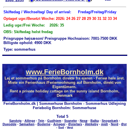
Skiftedag / Wechseltag/ Day of arrival:
Fredag/Freitag/Friday
Optaget uge:/Besetzt Woche: 2026: 24 26 27 28 29 30 31 32 33 34
Ledig uge:/Frei Woche: 2026: 35
OBS: Skiftedag helst fredag
Prisgruppe højsæson/ Preisgruppe Hochsaison: 7001-7500 DKK
Billigste ophold: 4900 DKK
Type: sommerhus
www.FerieBornholm.dk
Lej et sommerhus på Bornholm direkte fra ejeren - Ferieø hele året.
Miete ein Ferienhaus /Ferienwohnung auf Bornholm, direkt von
Eigentümern.
Rent a private holiday cottage on the sunny island Bornholm,
Denmark
FerieBornholm.dk | Sommerhuse Bornholm - Sommerhus Udlejning
Feriebolig Bornholm: Sommerhuse
Total
5
Sandvig
-
Allinge
-
Tejn
-
Gudhjem
-
Svaneke
-
Nexø
-
Balka
-
Snogebæk
-
Dueodde
-
Sømarken
-
Boderne
-
Arnager
-
Østerlars
-
Åkirkeby
-
midt
-
Nord
-
Øst
-
Syd
-
Vest