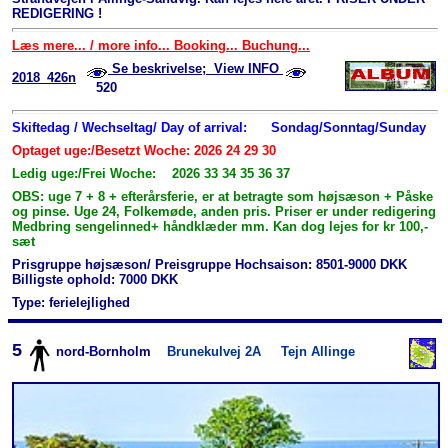
REDIGERING !
Læs mere... / more info... Booking... Buchung...
Se beskrivelse; View INFO
2018_426n
520
Skiftedag / Wechseltag/ Day of arrival:
Sondag/Sonntag/Sunday
Optaget uge:/Besetzt Woche: 2026 24 29 30
Ledig uge:/Frei Woche: 2026 33 34 35 36 37
OBS: uge 7 + 8 + efterårsferie, er at betragte som højsæson + Påske
og pinse. Uge 24, Folkemøde, anden pris. Priser er under redigering
Medbring sengelinned+ håndklæder mm. Kan dog lejes for kr 100,-
sæt
Prisgruppe højsæson/ Preisgruppe Hochsaison: 8501-9000 DKK
Billigste ophold: 7000 DKK
Type: ferielejlighed
5
nord-Bornholm
Brunekulvej 2A
Tejn Allinge