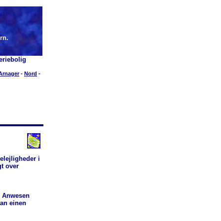
rn.
riebolig
Arnager
-
Nord
-
elejligheder i
gt over
m Anwesen
man einen