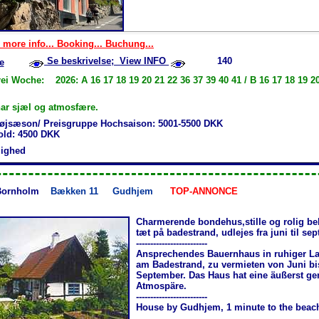
 more info... Booking... Buchung...
Se beskrivelse; View INFO
140
e
ei Woche: 2026: A 16 17 18 19 20 21 22 36 37 39 40 41 / B 16 17 18 19 20
ar sjæl og atmosfære.
øjsæson/ Preisgruppe Hochsaison: 5001-5500 DKK
hold: 4500 DKK
jlighed
Bornholm
Bækken 11
Gudhjem
TOP-ANNONCE
Charmerende bondehus,stille og rolig be
tæt på badestrand, udlejes fra juni til se
-------------------------
Ansprechendes Bauernhaus in ruhiger La
am Badestrand, zu vermieten von Juni bi
September. Das Haus hat eine äußerst ge
Atmospäre.
-------------------------
House by Gudhjem, 1 minute to the beac