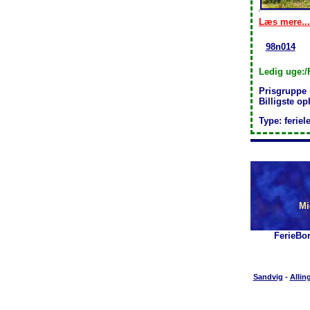
Læs mere...
98n014
Ledig uge:/
Prisgruppe
Billigste o
Type: feriel
Mi
FerieBo
Sandvig
-
Allin