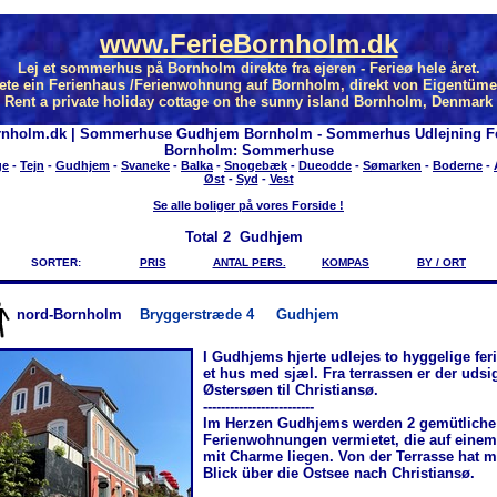
www.FerieBornholm.dk
Lej et sommerhus på Bornholm direkte fra ejeren - Ferieø hele året.
ete ein Ferienhaus /Ferienwohnung auf Bornholm, direkt von Eigentüme
Rent a private holiday cottage on the sunny island Bornholm, Denmark
rnholm.dk | Sommerhuse Gudhjem Bornholm - Sommerhus Udlejning Fe
Bornholm: Sommerhuse
ge
-
Tejn
-
Gudhjem
-
Svaneke
-
Balka
-
Snogebæk
-
Dueodde
-
Sømarken
-
Boderne
-
Øst
-
Syd
-
Vest
Se alle boliger på vores Forside !
Total
2 Gudhjem
SORTER:
PRIS
ANTAL PERS.
KOMPAS
BY / ORT
nord-Bornholm
Bryggerstræde 4
Gudhjem
I Gudhjems hjerte udlejes to hyggelige feri
et hus med sjæl. Fra terrassen er der udsi
Østersøen til Christiansø.
-------------------------
Im Herzen Gudhjems werden 2 gemütliche
Ferienwohnungen vermietet, die auf eine
mit Charme liegen. Von der Terrasse hat 
Blick über die Ostsee nach Christiansø.