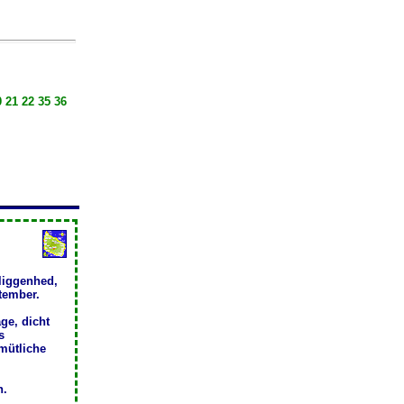
 21 22 35 36
liggenhed,
ptember.
ge, dicht
s
mütliche
h.