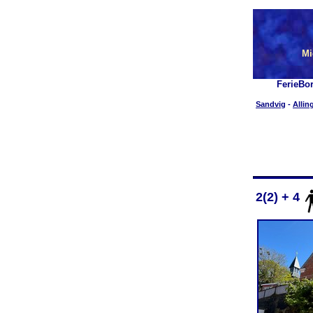
Mi
FerieBo
Sandvig
-
Allin
2(2) + 4