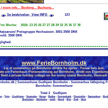
 / more info... Booking... Buchung...
Se beskrivelse; View INFO
123
Frei Woche: 2026: 23 25 26 27 27 28 29 32 35 36 37 38
 højsæson/ Preisgruppe Hochsaison: 3001-3500 DKK
phold: 3500 DKK
ejlighed
www.FerieBornholm.dk
Lej et sommerhus på Bornholm direkte fra ejeren - Ferieø hele året.
ete ein Ferienhaus /Ferienwohnung auf Bornholm, direkt von Eigentüme
Rent a private holiday cottage on the sunny island Bornholm, Denmark
rnholm.dk | Sommerhuse Gudhjem Bornholm - Sommerhus Udlejning Fe
Bornholm: Sommerhuse
Total
2 Gudhjem
ge
-
Tejn
-
Gudhjem
-
Svaneke
-
Nexø
-
Balka
-
Snogebæk
-
Dueodde
-
Sømarken
-
Bod
Østerlars
-
Åkirkeby
-
midt
-
Nord
-
Øst
-
Syd
-
Vest