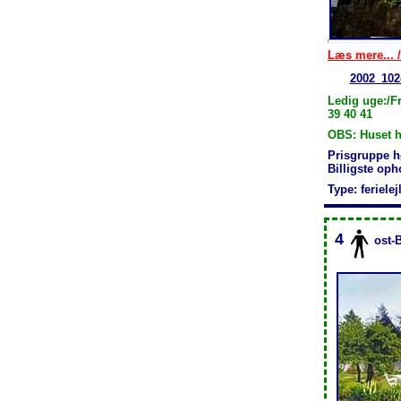
Læs mere... /
2002_102
Ledig uge:/Fr
39 40 41
OBS: Huset h
Prisgruppe h
Billigste op
Type: feriele
4
ost-