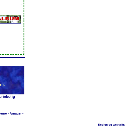
rn.
riebolig
erne
-
Arnager
-
Design og webdrift: